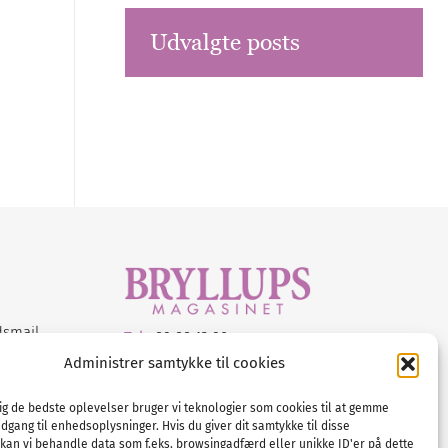
Udvalgte posts
dsmail
Tel :
89 88 13 90
Administrer samtykke til cookies
E-post:
info@nordicbridalmedia.com
Nordic Bridal Media
dig de bedste oplevelser bruger vi teknologier som cookies til at gemme
© All rights reserved.
adgang til enhedsoplysninger. Hvis du giver dit samtykke til disse
Org.nr: DK34787271
 kan vi behandle data som f.eks. browsingadfærd eller unikke ID'er på dette