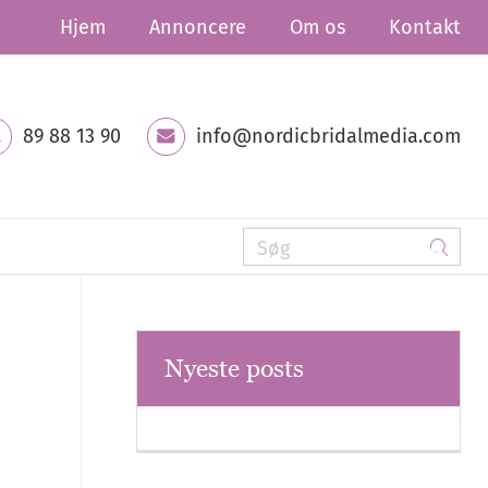
Hjem
Annoncere
Om os
Kontakt
89 88 13 90
info@nordicbridalmedia.com
Nyeste posts