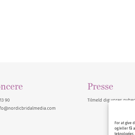
ncere
Presse
13 90
Tilmeld dig vores
nyhe
nfo@nordicbridalmedia.com
For at give 
og/eller få 
teknologier,