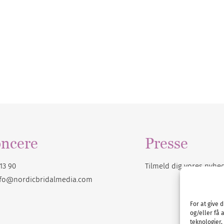
ncere
Presse
13 90
Tilmeld dig vores
nyhe
nfo@nordicbridalmedia.com
For at give 
og/eller få 
teknologier,