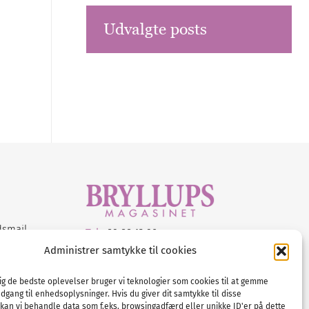
Udvalgte posts
dsmail
Tel :
89 88 13 90
Administrer samtykke til cookies
E-post:
info@nordicbridalmedia.com
Nordic Bridal Media
dig de bedste oplevelser bruger vi teknologier som cookies til at gemme
© All rights reserved.
adgang til enhedsoplysninger. Hvis du giver dit samtykke til disse
Org.nr: DK34787271
 kan vi behandle data som f.eks. browsingadfærd eller unikke ID'er på dette