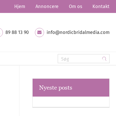
Hjem
Annoncere
Om os
Kontakt
89 88 13 90
info@nordicbridalmedia.com
Nyeste posts