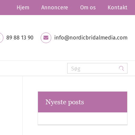
Hjem
Annoncere
Om os
Kontakt
89 88 13 90
info@nordicbridalmedia.com
Nyeste posts