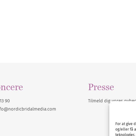
ncere
Presse
13 90
Tilmeld dig vores
nyhe
nfo@nordicbridalmedia.com
For at give 
og/eller få 
teknologier,