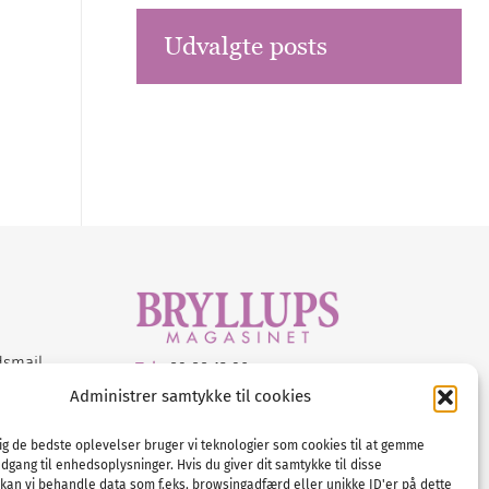
Udvalgte posts
dsmail
Tel :
89 88 13 90
Administrer samtykke til cookies
E-post:
info@nordicbridalmedia.com
Nordic Bridal Media
dig de bedste oplevelser bruger vi teknologier som cookies til at gemme
© All rights reserved.
adgang til enhedsoplysninger. Hvis du giver dit samtykke til disse
Org.nr: DK34787271
 kan vi behandle data som f.eks. browsingadfærd eller unikke ID'er på dette