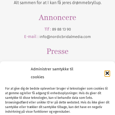
Alt sammen for at I kan få jeres drømmebryllup.
Annoncere
Tlf :
89 88 13 90
E-mail :
info@nordicbridalmedia.com
Presse
Tilmeld dig vores
nyhedsmail
Administrer samtykke til
cookies
For at give dig de bedste oplevelser bruger vi teknologier som cookies til
at gemme og/eller få adgang til enhedsoplysninger. Hvis du giver dit
Tel :
89 88 13 90
samtykke til disse teknologier, kan vi behandle data som f.eks.
browsingadfærd eller unikke ID'er på dette websted. Hvis du ikke giver dit
E-post:
info@nordicbridalmedia.com
samtykke eller trækker dit samtykke tilbage, kan det have en negativ
Nordic Bridal Media
indvirkning på visse funktioner og egenskaber.