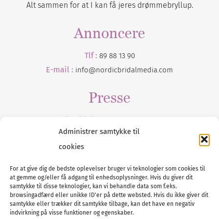
Alt sammen for at I kan få jeres drømmebryllup.
Annoncere
Tlf :
89 88 13 90
E-mail :
info@nordicbridalmedia.com
Presse
Tilmeld dig vores
nyhedsmail
Administrer samtykke til
cookies
For at give dig de bedste oplevelser bruger vi teknologier som cookies til
at gemme og/eller få adgang til enhedsoplysninger. Hvis du giver dit
Tel :
89 88 13 90
samtykke til disse teknologier, kan vi behandle data som f.eks.
browsingadfærd eller unikke ID'er på dette websted. Hvis du ikke giver dit
E-post:
info@nordicbridalmedia.com
samtykke eller trækker dit samtykke tilbage, kan det have en negativ
Nordic Bridal Media
indvirkning på visse funktioner og egenskaber.