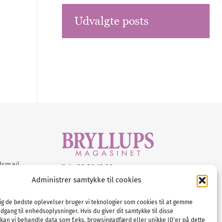
Udvalgte posts
dsmail
Tel :
89 88 13 90
Administrer samtykke til cookies
E-post:
info@nordicbridalmedia.com
Nordic Bridal Media
dig de bedste oplevelser bruger vi teknologier som cookies til at gemme
© All rights reserved.
adgang til enhedsoplysninger. Hvis du giver dit samtykke til disse
Org.nr: DK34787271
 kan vi behandle data som f.eks. browsingadfærd eller unikke ID'er på dette