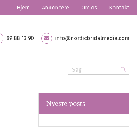
Hjem
Annoncere
Om os
Kontakt
89 88 13 90
info@nordicbridalmedia.com
Nyeste posts