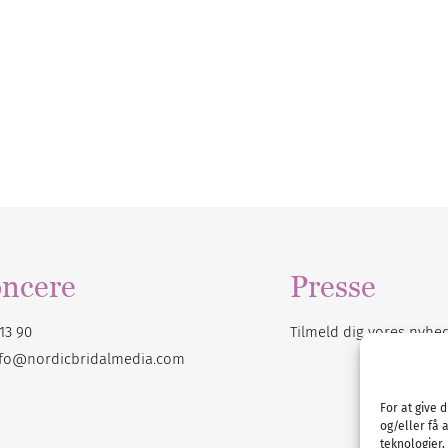
ncere
Presse
13 90
Tilmeld dig vores
nyhe
nfo@nordicbridalmedia.com
For at give 
og/eller få 
teknologier,