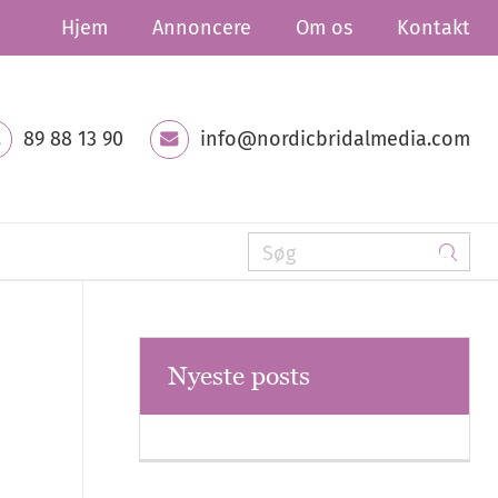
Hjem
Annoncere
Om os
Kontakt
89 88 13 90
info@nordicbridalmedia.com
Nyeste posts