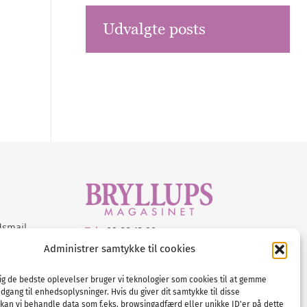
Udvalgte posts
dsmail
Tel :
89 88 13 90
Administrer samtykke til cookies
E-post:
info@nordicbridalmedia.com
Nordic Bridal Media
dig de bedste oplevelser bruger vi teknologier som cookies til at gemme
© All rights reserved.
adgang til enhedsoplysninger. Hvis du giver dit samtykke til disse
Org.nr: DK34787271
 kan vi behandle data som f.eks. browsingadfærd eller unikke ID'er på dette