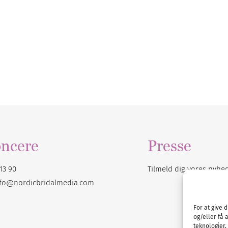
ncere
Presse
13 90
Tilmeld dig vores
nyhe
nfo@nordicbridalmedia.com
For at give 
og/eller få 
teknologier,