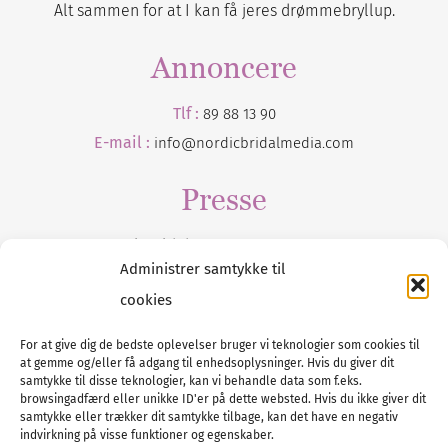
Alt sammen for at I kan få jeres drømmebryllup.
Annoncere
Tlf :
89 88 13 90
E-mail :
info@nordicbridalmedia.com
Presse
Tilmeld dig vores
nyhedsmail
Administrer samtykke til
cookies
For at give dig de bedste oplevelser bruger vi teknologier som cookies til
at gemme og/eller få adgang til enhedsoplysninger. Hvis du giver dit
Tel :
89 88 13 90
samtykke til disse teknologier, kan vi behandle data som f.eks.
browsingadfærd eller unikke ID'er på dette websted. Hvis du ikke giver dit
E-post:
info@nordicbridalmedia.com
samtykke eller trækker dit samtykke tilbage, kan det have en negativ
Nordic Bridal Media
indvirkning på visse funktioner og egenskaber.