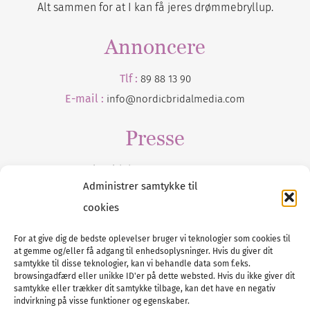
Alt sammen for at I kan få jeres drømmebryllup.
Annoncere
Tlf :
89 88 13 90
E-mail :
info@nordicbridalmedia.com
Presse
Tilmeld dig vores
nyhedsmail
Administrer samtykke til
cookies
For at give dig de bedste oplevelser bruger vi teknologier som cookies til
at gemme og/eller få adgang til enhedsoplysninger. Hvis du giver dit
Tel :
89 88 13 90
samtykke til disse teknologier, kan vi behandle data som f.eks.
browsingadfærd eller unikke ID'er på dette websted. Hvis du ikke giver dit
E-post:
info@nordicbridalmedia.com
samtykke eller trækker dit samtykke tilbage, kan det have en negativ
Nordic Bridal Media
indvirkning på visse funktioner og egenskaber.