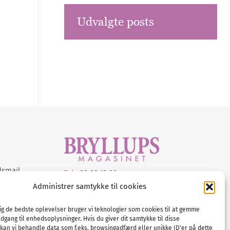
Udvalgte posts
dsmail
Tel :
89 88 13 90
Administrer samtykke til cookies
E-post:
info@nordicbridalmedia.com
Nordic Bridal Media
dig de bedste oplevelser bruger vi teknologier som cookies til at gemme
© All rights reserved.
adgang til enhedsoplysninger. Hvis du giver dit samtykke til disse
Org.nr: DK34787271
 kan vi behandle data som f.eks. browsingadfærd eller unikke ID'er på dette