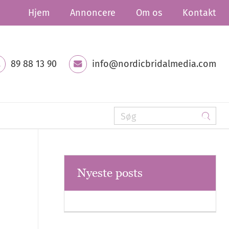
Hjem
Annoncere
Om os
Kontakt
89 88 13 90
info@nordicbridalmedia.com
Nyeste posts